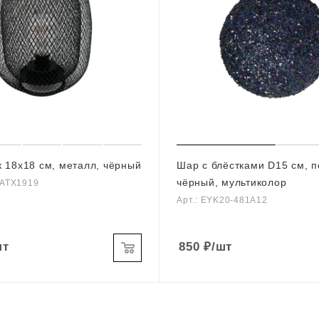
 18х18 см, металл, чёрный
Шар с блёстками D15 см, п
чёрный, мультиколор
9ATX1919
Арт.: EYK20-481A12
шт
850
₽
/шт