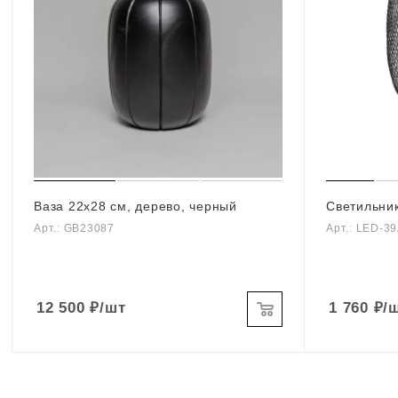
Ваза 22х28 см, дерево, черный
Светильник
Арт.: GB23087
Арт.: LED-3
12 500
₽
/шт
1 760
₽
/