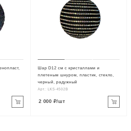
енопласт,
Шар D12 см с кристаллами и
плетеным шнуром, пластик, стекло,
черный, радужный
Арт.: LKS-4502В
2 000
₽
/шт